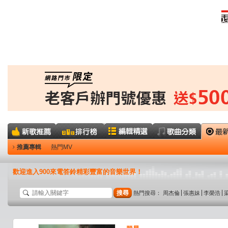
推薦專輯
熱門MV
歡迎進入900來電答鈴精彩豐富的音樂世界！
搜尋
熱門搜尋：
周杰倫
張惠妹
李榮浩