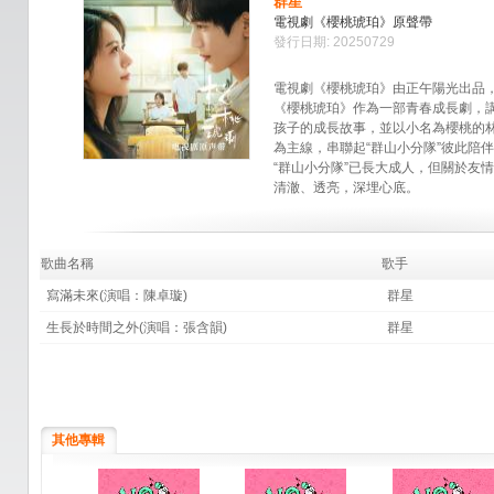
群星
電視劇《櫻桃琥珀》原聲帶
發行日期: 20250729
電視劇《櫻桃琥珀》由正午陽光出品
《櫻桃琥珀》作為一部青春成長劇，
孩子的成長故事，並以小名為櫻桃的
為主線，串聯起“群山小分隊”彼此陪
“群山小分隊”已長大成人，但關於友
清澈、透亮，深埋心底。
歌曲名稱
歌手
寫滿未來(演唱：陳卓璇)
群星
生長於時間之外(演唱：張含韻)
群星
其他專輯