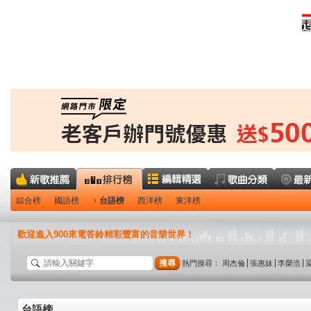
綜合榜
國語榜
台語榜
西洋榜
東洋榜
歡迎進入900來電答鈴精彩豐富的音樂世界！
搜尋
熱門搜尋：
周杰倫
張惠妹
李榮浩
台語榜