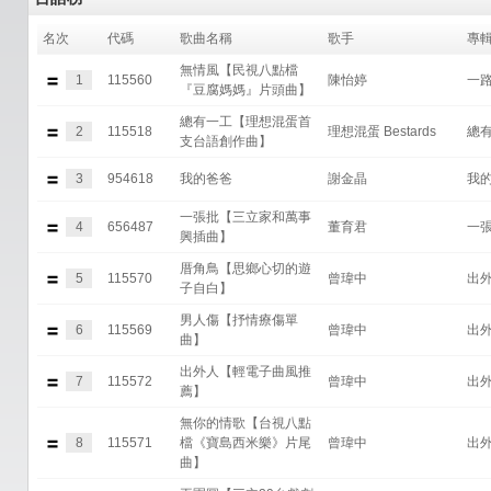
名次
代碼
歌曲名稱
歌手
專
無情風【民視八點檔
1
115560
陳怡婷
一
『豆腐媽媽』片頭曲】
總有一工【理想混蛋首
2
115518
理想混蛋 Bestards
總
支台語創作曲】
3
954618
我的爸爸
謝金晶
我
一張批【三立家和萬事
4
656487
董育君
一
興插曲】
厝角鳥【思鄉心切的遊
5
115570
曾瑋中
出
子自白】
男人傷【抒情療傷單
6
115569
曾瑋中
出
曲】
出外人【輕電子曲風推
7
115572
曾瑋中
出
薦】
無你的情歌【台視八點
8
115571
檔《寶島西米樂》片尾
曾瑋中
出
曲】