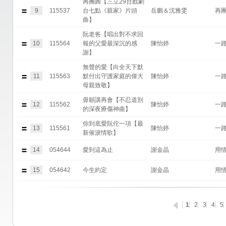
再團圓【三立29台戲劇
9
115537
台七點《親家》片頭
岳鵬＆沈雅雯
再
曲】
阮老爸【唱出對不求回
10
115564
報的父愛最深沉的感
陳怡婷
一
謝】
無聲的愛【向全天下默
11
115563
默付出守護家庭的偉大
陳怡婷
一
母親致敬】
毋願講再會【不忍道別
12
115562
陳怡婷
一
的深夜療傷神曲】
你到底愛阮佗一項【最
13
115561
陳怡婷
一
新催淚情歌】
14
054644
愛到這為止
謝金晶
用
15
054642
今生約定
謝金晶
用
1
2
3
4
5