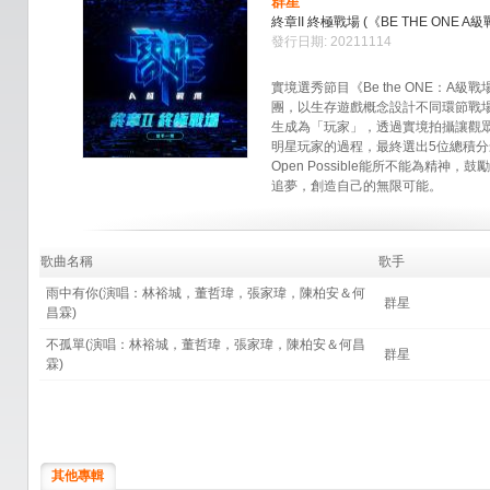
群星
終章II 終極戰場 (《BE THE ONE 
發行日期: 20211114
實境選秀節目《Be the ONE：A
團，以生存遊戲概念設計不同環節戰場
生成為「玩家」，透過實境拍攝讓觀
明星玩家的過程，最終選出5位總積
Open Possible能所不能為精神
追夢，創造自己的無限可能。
歌曲名稱
歌手
雨中有你(演唱：林裕城，董哲瑋，張家瑋，陳柏安＆何
群星
昌霖)
不孤單(演唱：林裕城，董哲瑋，張家瑋，陳柏安＆何昌
群星
霖)
其他專輯