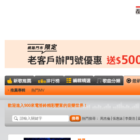
推薦專輯
熱門MV
歡迎進入900來電答鈴精彩豐富的音樂世界！
搜尋
熱門搜尋：
周杰倫
張惠妹
李榮浩