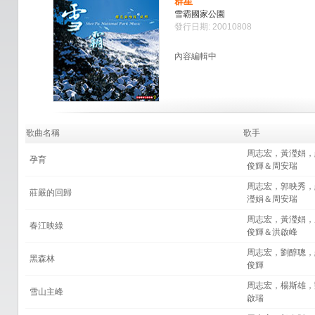
群星
雪霸國家公園
發行日期: 20010808
內容編輯中
歌曲名稱
歌手
周志宏，黃瀅娟，
孕育
俊輝＆周安瑞
周志宏，郭映秀，
莊嚴的回歸
瀅娟＆周安瑞
周志宏，黃瀅娟，
春江映綠
俊輝＆洪啟峰
周志宏，劉醇聰，
黑森林
俊輝
周志宏，楊斯雄，
雪山主峰
啟瑞