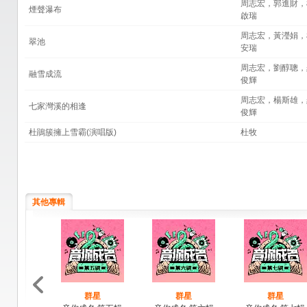
周志宏，郭進財，
煙聲瀑布
啟瑞
周志宏，黃瀅娟，
翠池
安瑞
周志宏，劉醇聰，
融雪成流
俊輝
周志宏，楊斯雄，
七家灣溪的相逢
俊輝
杜鵑簇擁上雪霸(演唱版)
杜牧
其他專輯
群星
群星
群星