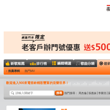
推薦專輯
熱門MV
歡迎進入900來電答鈴精彩豐富的音樂世界！
搜尋
熱門搜尋：
周杰倫
張惠妹
李榮浩