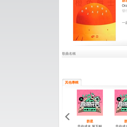
群
Or
發行
一
歌曲名稱
其他專輯
群星
音你成名 第五輯
音你成