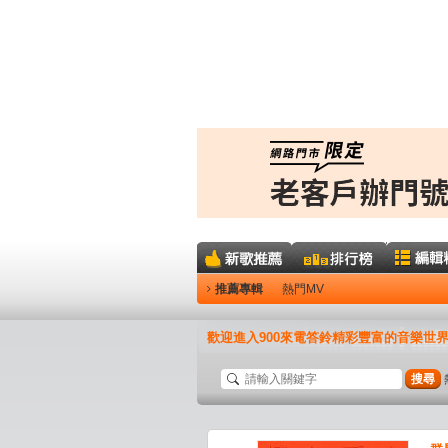
推薦專輯
熱門MV
歡迎進入900來電答鈴精彩豐富的音樂世
搜尋