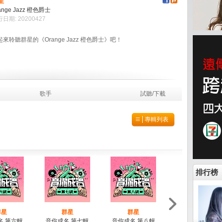
星
ange Jazz 橙色爵士
日期: 20200427
起來聆聽群星的《Orange Jazz 橙色爵士》吧！
歌手
試聽/下載
專輯列表
排行榜
群星
群星
群星
群星
名 第六輯
音你成名 第七輯
音你成名 第八輯
音你成名 第九輯