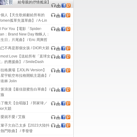
給母親的抒情搖滾】
聲帶
大碟
帶
一個人【天生歌姬獻給所有的
omen孤單失溫單曲】 / A-Lin
ll For You【電影「Spider-
an：Brand New Day 蜘蛛人：
生日」片尾曲】 / Eric 周興哲
已不再是那個女孩 / DIOR大穎
lmost Love【送給所有「直球女
」的應援曲】 / SmileDash
拉格廣場【JOLIN Version】
【星宇航空布拉格開航主題曲】 /
依林 Jolin
計算浪漫【最佳甜蜜告白單曲】 /
艾薇
了幾天【合唱版】 / 郭家瑋／
ior大穎
愛就不愛 / 艾薇
這輩子欠自己太多【2023大陸抖
熱門歌曲】 / 李發發