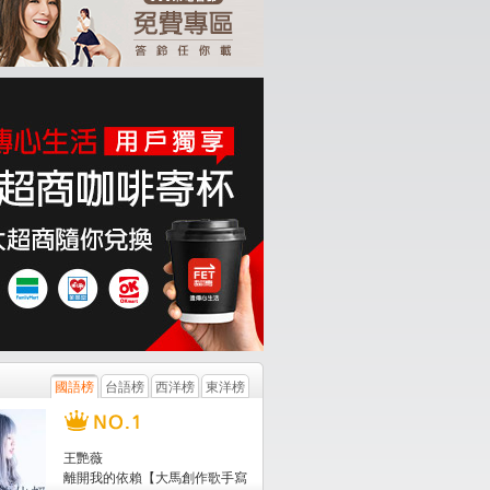
國語榜
台語榜
西洋榜
東洋榜
王艷薇
群星
群星
群星
離開我的依賴【大馬創作歌手寫
音你成名 第十輯
電視劇《太古神王》原
電視劇《七夜雪》原聲
影