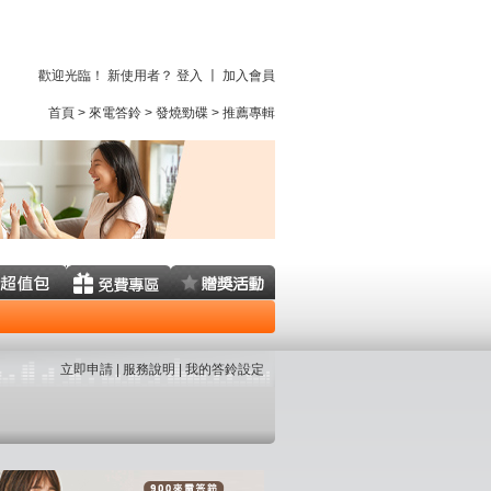
歡迎光臨！ 新使用者？
登入
〡
加入會員
首頁
>
來電答鈴
>
發燒勁碟
>
推薦專輯
立即申請
服務說明
我的答鈴設定