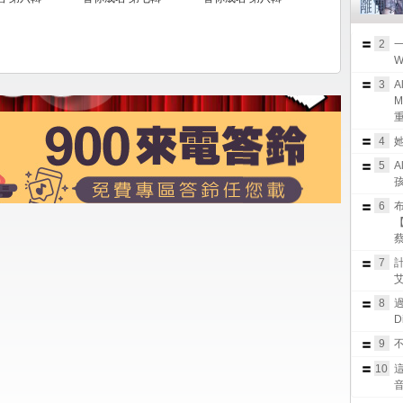
2
W
3
A
M
重
4
她
5
A
孩
6
布
蔡
7
8
過
D
9
不
10
音