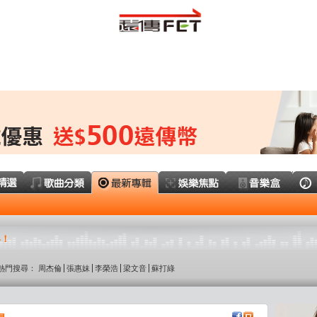
界！
熱門搜尋：
周杰倫
張惠妹
李榮浩
梁文音
蘇打綠