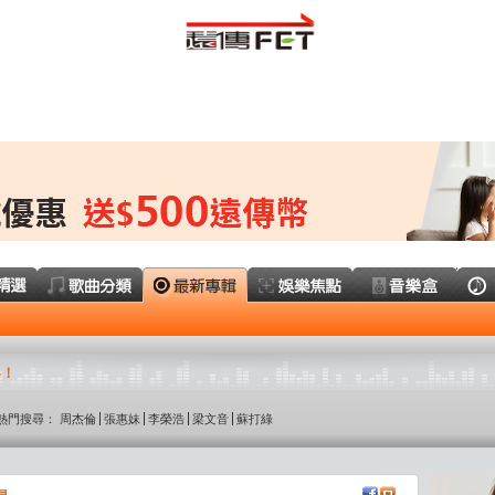
界！
熱門搜尋：
周杰倫
張惠妹
李榮浩
梁文音
蘇打綠