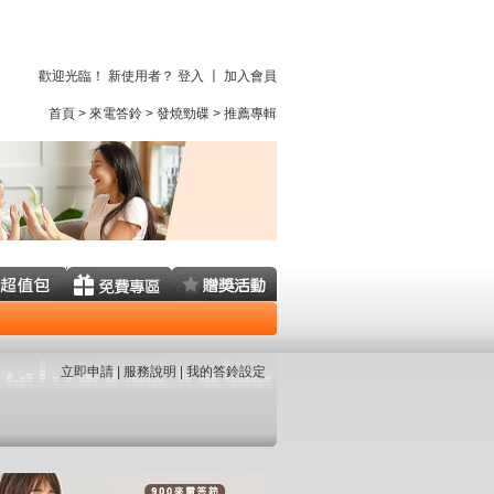
歡迎光臨！ 新使用者？
登入
〡
加入會員
首頁
>
來電答鈴
>
發燒勁碟
>
推薦專輯
立即申請
服務說明
我的答鈴設定