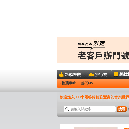
推薦專輯
熱門MV
歡迎進入900來電答鈴精彩豐富的音樂世
搜尋