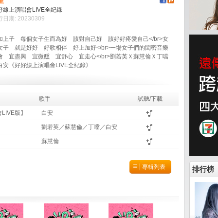
星
好線上演唱會LIVE全紀錄
日期: 20230309
加上子 每個女子生而為好 該對自己好 該好好疼愛自己</br>女
女子 就是好好 好歌相伴 好上加好</br>一場女子們的閨密音樂
會 宜盡興 宜微醺 宜舒心 宜走心</br>劉若英Ｘ蘇慧倫Ｘ丁噹
白安《好好線上演唱會LIVE全紀錄》
歌手
試聽/下載
IVE版】
白安
劉若英／蘇慧倫／丁噹／白安
蘇慧倫
專輯列表
排行榜