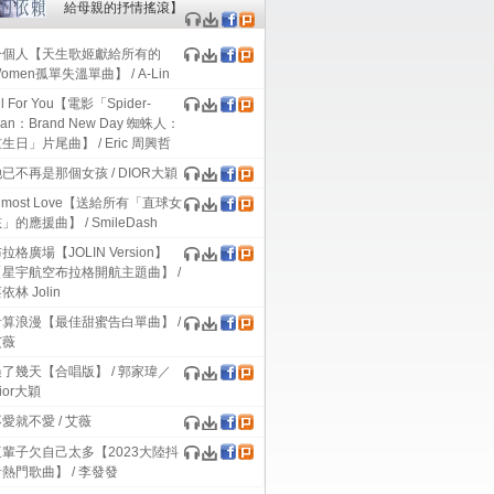
給母親的抒情搖滾】
一個人【天生歌姬獻給所有的
omen孤單失溫單曲】 / A-Lin
群星
群星
群星
ll For You【電影「Spider-
音你成名 第十輯
電視劇《太古神王》原
電視劇《七夜雪》原聲
影
an：Brand New Day 蜘蛛人：
聲帶
大碟
帶
生日」片尾曲】 / Eric 周興哲
已不再是那個女孩 / DIOR大穎
lmost Love【送給所有「直球女
」的應援曲】 / SmileDash
拉格廣場【JOLIN Version】
【星宇航空布拉格開航主題曲】 /
依林 Jolin
計算浪漫【最佳甜蜜告白單曲】 /
艾薇
了幾天【合唱版】 / 郭家瑋／
ior大穎
愛就不愛 / 艾薇
這輩子欠自己太多【2023大陸抖
熱門歌曲】 / 李發發