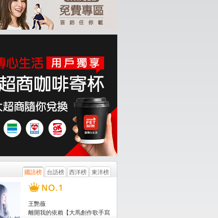
國語榜
台語榜
西洋榜
東洋榜
王艷薇
離開我的依賴【大馬創作歌手寫