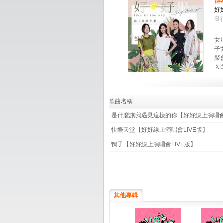
群
好
發行
女
子
聚
Ｘ
歌曲名稱
是什麼讓我遇見這樣的你【好好線上演唱會L
快樂天堂【好好線上演唱會LIVE版】
鴨子【好好線上演唱會LIVE版】
其他專輯