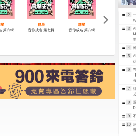
2
W
群星
群星
群星
群星
3
A
名 第六輯
音你成名 第七輯
音你成名 第八輯
音你成名 第九輯
M
重
4
她
5
A
孩
6
布
蔡
7
8
過
D
9
不
10
音