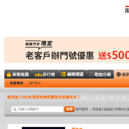
推薦專輯
熱門MV
歡迎進入900來電答鈴精彩豐富的音樂世界！
搜尋
熱門搜尋：
周杰倫
張惠妹
李榮浩