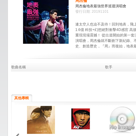
周杰倫
周杰倫地表最強世界巡迴演唱會
發行日期: 20191101
連太空人也迫不及待！回到地表，飛上
1.6億 科技+幻想絕對衝擊4D感官 高
重現現場震撼！ 從出道開始的第一套
演唱會，周杰倫就不斷創下新紀錄、
史、創造歷史，『周』而復始，地表
歌曲名稱
歌手
其他專輯