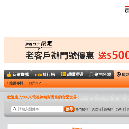
推薦專輯
熱門MV
歡迎進入900來電答鈴精彩豐富的音樂世界！
搜尋
熱門搜尋：
周杰倫
張惠妹
李榮浩