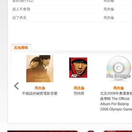
愛的飛行日記
周杰倫
超人不會飛
周杰倫
說了再見
周杰倫
其他專輯
周杰倫
周杰倫
周杰倫
不能說的秘密電影音樂
范特西
北京2008年奧運會
曲專輯 The Official
Album For Beijing
2008 Olympic Gam