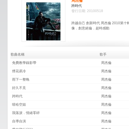
周杰倫
跨時代
發行日期: 20100518
跨越自己 創新時代 周杰倫 2010
像．創意絕倫．超時感動
歌曲名稱
歌手
免費教學錄影帶
周杰倫
煙花易冷
周杰倫
雨下一整晚
周杰倫
好久不見
周杰倫
跨時代
周杰倫
嘻哈空姐
周杰倫
我落淚．情緒零碎
周杰倫
自導自演
周杰倫